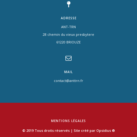
ADRESSE
ANT-TRN
28 chemin du vieux presbytere
61220 BRIOUZE
MAIL
contact@anttrn.fr
MENTIONS LÉGALES
© 2019 Tous droits réservés | Site créé par
Opsidius ®