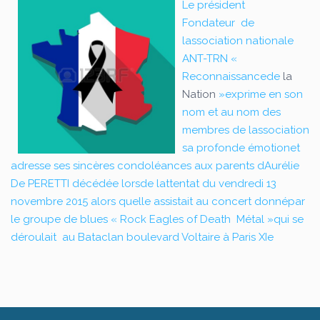
Le président
Fondateur
de
lassociation nationale
ANT-TRN «
Reconnaissancede
la
Nation
»exprime en son
nom et au nom des
membres de lassociation
sa profonde émotionet
adresse ses sincères condoléances aux parents dAurélie
De PERETTI décédée lorsde lattentat du vendredi 13
novembre 2015 alors quelle assistait au concert donnépar
le groupe de blues « Rock Eagles of Death
Métal »qui se
déroulait
au Bataclan boulevard Voltaire à Paris XIe